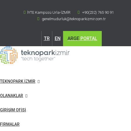
İYTE Kampüsü Urla-İZMİR
+90(232) 765 90 91
genelmudurluk@teknoparkizmir.com.tr
TR
EN
ARGE
PORTAL
TEKNOPARK İZMİR
OLANAKLAR
GİRİŞİM OFİSİ
FİRMALAR