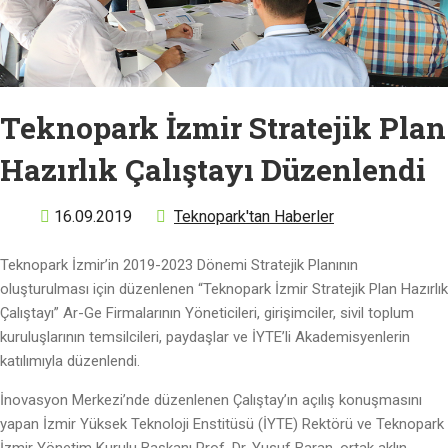
Teknopark İzmir Stratejik Plan
Hazırlık Çalıştayı Düzenlendi
16.09.2019
Teknopark'tan Haberler
Teknopark İzmir’in 2019-2023 Dönemi Stratejik Planının
oluşturulması için düzenlenen “Teknopark İzmir Stratejik Plan Hazırlık
Çalıştayı” Ar-Ge Firmalarının Yöneticileri, girişimciler, sivil toplum
kuruluşlarının temsilcileri, paydaşlar ve İYTE’li Akademisyenlerin
katılımıyla düzenlendi.
İnovasyon Merkezi’nde düzenlenen Çalıştay’ın açılış konuşmasını
yapan İzmir Yüksek Teknoloji Enstitüsü (İYTE) Rektörü ve Teknopark
İzmir Yönetim Kurulu Başkanı Prof. Dr. Yusuf Baran, ortak aklın