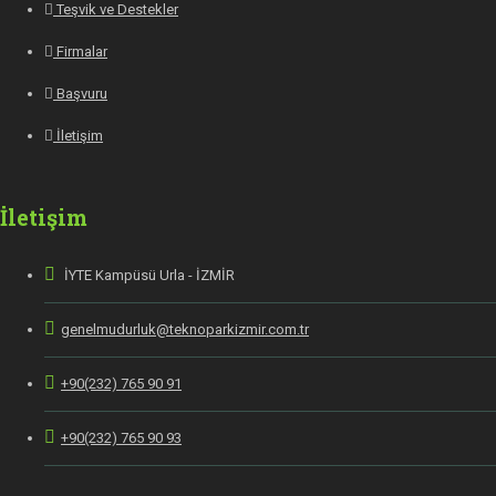
Teşvik ve Destekler
Firmalar
Başvuru
İletişim
İletişim
İYTE Kampüsü Urla - İZMİR
genelmudurluk@teknoparkizmir.com.tr
+90(232) 765 90 91
+90(232) 765 90 93