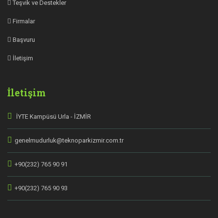
Teşvik ve Destekler
Firmalar
Başvuru
İletişim
İletişim
İYTE Kampüsü Urla - İZMİR
genelmudurluk@teknoparkizmir.com.tr
+90(232) 765 90 91
+90(232) 765 90 93