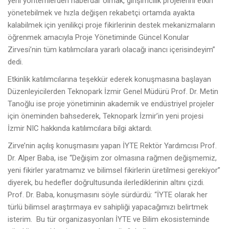
yeni yöntemlerden haberdar olmak, girişimcilik projelerini etkin
yönetebilmek ve hızla değişen rekabetçi ortamda ayakta
kalabilmek için yenilikçi proje fikirlerinin destek mekanizmaların
öğrenmek amacıyla Proje Yönetiminde Güncel Konular
Zirvesi’nin tüm katılımcılara yararlı olacağı inancı içerisindeyim”
dedi.
Etkinlik katılımcılarına teşekkür ederek konuşmasına başlayan
Düzenleyicilerden Teknopark İzmir Genel Müdürü Prof. Dr. Metin
Tanoğlu ise proje yönetiminin akademik ve endüstriyel projeler
için öneminden bahsederek, Teknopark İzmir’in yeni projesi
İzmir NIC hakkında katılımcılara bilgi aktardı.
Zirve’nin açılış konuşmasını yapan İYTE Rektör Yardımcısı Prof.
Dr. Alper Baba, ise “Değişim zor olmasına rağmen değişmemiz,
yeni fikirler yaratmamız ve bilimsel fikirlerin üretilmesi gerekiyor”
diyerek, bu hedefler doğrultusunda ilerlediklerinin altını çizdi.
Prof. Dr. Baba, konuşmasını söyle sürdürdü: “İYTE olarak her
türlü bilimsel araştırmaya ev sahipliği yapacağımızı belirtmek
isterim.
Bu tür organizasyonları İYTE ve Bilim ekosisteminde