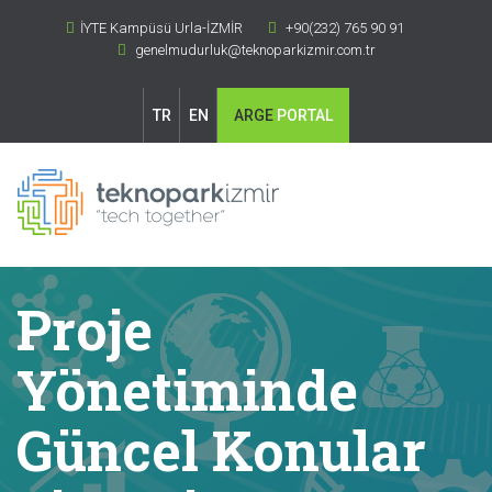
İYTE Kampüsü Urla-İZMİR
+90(232) 765 90 91
genelmudurluk@teknoparkizmir.com.tr
TR
EN
ARGE
PORTAL
Proje
Yönetiminde
Güncel Konular