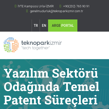
İYTE Kampüsü Urla-İZMİR
+90(232) 765 90 91
genelmudurluk@teknoparkizmir.com.tr
TR
EN
ARGE
PORTAL
Yazılım Sektörü
Odağında Temel
Patent Süreçleri