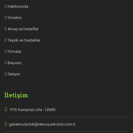
Hakkımızda
Yönetim
Amaç ve Hedefler
Teşvik ve Destekler
Firmalar
Başvuru
İletişim
İletişim
İYTE Kampüsü Urla - İZMİR
genelmudurluk@teknoparkizmir.com.tr