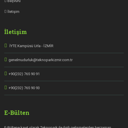
Başvuru
İletişim
İletişim
İYTE Kampüsü Urla - İZMİR
genelmudurluk@teknoparkizmir.com.tr
+90(232) 765 90 91
+90(232) 765 90 93
E-Bülten
E-Bültene kayıt olarak Teknopark ile ilgili gelişmelerden herzaman