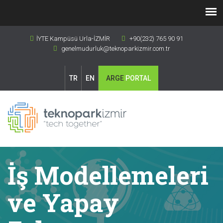
İYTE Kampüsü Urla-İZMİR
+90(232) 765 90 91
genelmudurluk@teknoparkizmir.com.tr
TR
EN
ARGE
PORTAL
İş Modellemeleri
ve Yapay