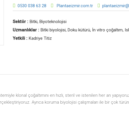
0530 038 63 28
Plantaeizmir.com.tr
plantaeizmir
Sektör :
Bitki, Biyoteknolojisi
Uzmanlıklar :
Bitki biyolojisi, Doku kütürü, İn vitro çoğaltım, Is
Yetkili :
Kadriye Titiz
ntemiyle klonal çoğaltımını en hızlı, steril ve istenilen her an yapıyor
erçekleştiriyoruz. Ayrıca koruma biyolojisi çalışmaları ile bir çok türü