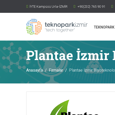
İYTE Kampüsü Urla-İZMİR
+90(232) 765 90 91
TEKNOPARK 
Plantae İzmir 
Anasayfa
Firmalar
Plantae İzmir Biyoteknoloj