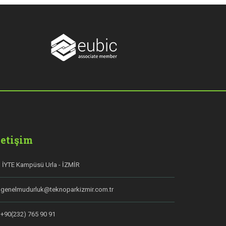
letişim
İYTE Kampüsü Urla - İZMİR
genelmudurluk@teknoparkizmir.com.tr
+90(232) 765 90 91