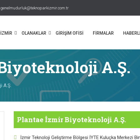
genelmudurluk@teknoparkizmir.com.tr
İZMİR
OLANAKLAR
GİRİŞİM OFİSİ
FİRMALAR
HABERL
Biyoteknoloji A.Ş.
i A.Ş.
Plantae İzmir Biyoteknoloji A.Ş.
İzmir Teknoloji Geliştirme Bölgesi İYTE Kuluçka Merkezi Bin