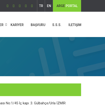
TR
EN
ARGE
PORTAL
ER
KARİYER
BAŞVURU
S.S.S.
İLETİŞİM
ası No:1/45 İç kapı :3. Gülbahçe/Urla İZMİR