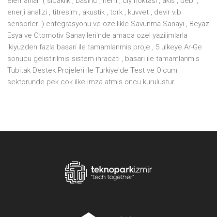
elemanlari ( sicaklik , basinc , nem , ciy noktasi , akis , debi ,
enerji analizi , titresim , akustik , tork , kuvvet , devir v.b.
sensorleri ) entegrasyonu ve ozellikle Savunma Sanayi , Beyaz
Esya ve Otomotiv Sanayileri'nde amaca ozel yazilimlarla
ikiyuzden fazla basari ile tamamlanmis proje , 5 ulkeye Ar-Ge
sonucu gelistirilmis sistem ihracati , basari ile tamamlanmis
Tubitak Destek Projeleri ile Turkiye'de Test ve Olcum
sektorunde pek cok ilke imza atmis oncu kurulustur.