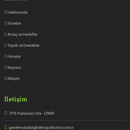
Hakkımızda
Yönetim
Amaç ve Hedefler
Teşvik ve Destekler
Firmalar
Başvuru
İletişim
İletişim
İYTE Kampüsü Urla - İZMİR
genelmudurluk@teknoparkizmir.com.tr