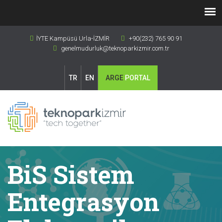
İYTE Kampüsü Urla-İZMİR
+90(232) 765 90 91
genelmudurluk@teknoparkizmir.com.tr
TR
EN
ARGE
PORTAL
BiS Sistem
Entegrasyon